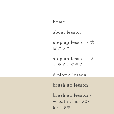
home
about lesson
step up lesson - 大
阪クラス
step up lesson - オ
ンラインクラス
diploma lesson
brush up lesson
brush up lesson -
wreath class 202
6・1期生