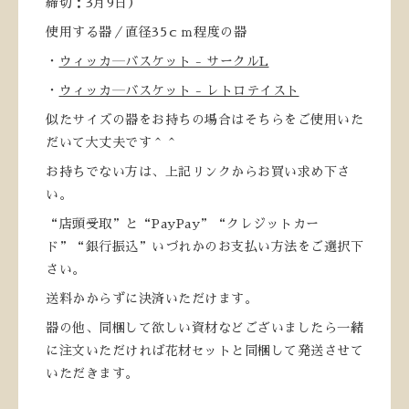
締切：3月9日）
使用する器／直径35ｃｍ程度の器
・
ウィッカ―バスケット - サークルL
・
ウィッカ―バスケット - レトロテイスト
似たサイズの器をお持ちの場合はそちらをご使用いた
だいて大丈夫です＾＾
お持ちでない方は、上記リンクからお買い求め下さ
い。
“店頭受取”と“PayPay”“クレジットカー
ド”“銀行振込”いづれかのお支払い方法をご選択下
さい。
送料かからずに決済いただけます。
器の他、同梱して欲しい資材などございましたら一緒
に注文いただければ花材セットと同梱して発送させて
いただきます。