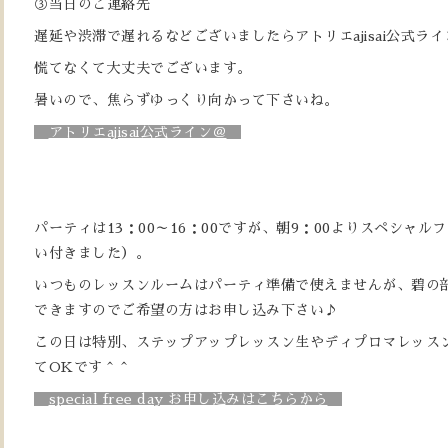
③当日のご連絡先
遅延や渋滞で遅れるなどございましたらアトリエajisai公式ラ
慌てなくて大丈夫でございます。
暑いので、焦らずゆっくり向かって下さいね。
アトリエajisai公式ライン＠
パーティは13：00～16：00ですが、朝9：00よりスペシャ
い付きました）。
いつものレッスンルームはパーティ準備で使えませんが、碧の
できますのでご希望の方はお申し込み下さい♪
この日は特別、ステップアップレッスン生やディプロマレッス
てOKです＾＾
special free day お申し込みはこちらから