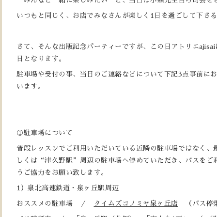
“みんなと一緒に楽しみたい”と、当日は小森先生自ら司会を
いつもと同じく、お店でみなさんが楽しく1日を過ごして下さ
さて、そんな出版記念パーティーですが、この日アトリエajisa
日となります。
駐車場や受付の事、当日のご連絡などについて下記3点事前に
います。
①駐車場について
普段レッスンでご利用いただいている近隣の駐車場ではなく、
しくは“津久野駅”周辺の駐車場へ停めていただき、バスをご
うご協力をお願い致します。
1）泉北高速鉄道・泉ヶ丘駅周辺
おススメの駐車場 ／
タイムズコノミヤ泉ヶ丘店
（バス停乗