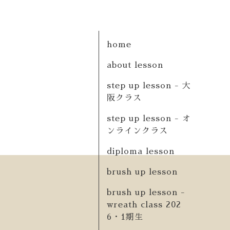
home
about lesson
step up lesson - 大
阪クラス
step up lesson - オ
ンラインクラス
diploma lesson
brush up lesson
brush up lesson -
wreath class 202
6・1期生