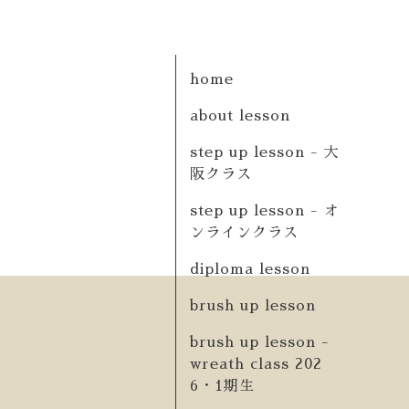
home
about lesson
step up lesson - 大
阪クラス
step up lesson - オ
ンラインクラス
diploma lesson
brush up lesson
brush up lesson -
wreath class 202
6・1期生