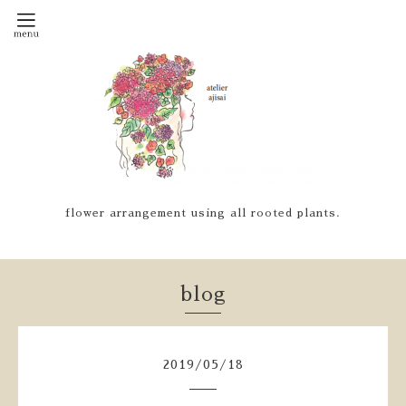
flower arrangement using all rooted plants.
blog
2019
/
05
/
18