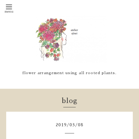
flower arrangement using all rooted plants.
blog
2019
/
03
/
08