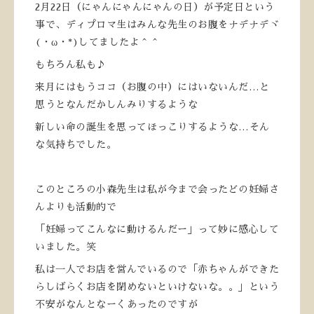
2月22日（にゃんにゃんにゃんの日）が予定日という
事で、ディプロマ生はみんな先生のお腹をナデナデヾ
(・ω・*)してましたよ＾＾
もちろん私も♪
来月にはもうココ（お腹の中）にはいないんだ…と
思うとなんだかしんみりするような
新しい命の誕生を思ってほっこりするような…そん
な気持ちでした。
このところの小森先生は私が今まで会ったどの妊婦さ
んよりも活動的で
「妊婦ってこんなに動けるんだー」って妙に感心して
いました。笑
私は一人でお店を営んでいるので「赤ちゃんができた
らしばらくお店を閉めないといけないな。。」という
不安がなんとなーくあったのですが