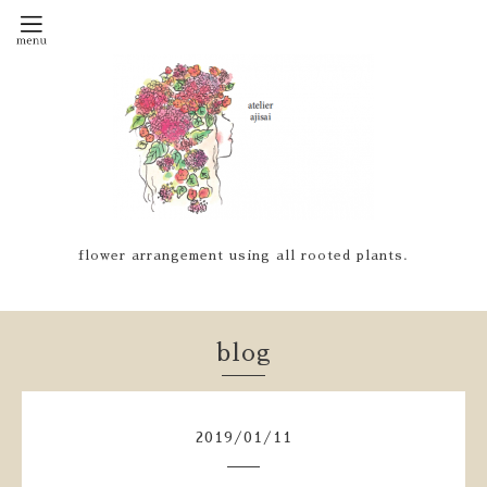
flower arrangement using all rooted plants.
blog
2019
/
01
/
11