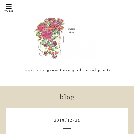
flower arrangement using all rooted plants.
blog
2018
/
12
/
21