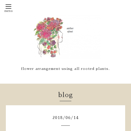
flower arrangement using all rooted plants.
blog
2018
/
06
/
14